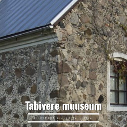
Tabivere muuseum
PIIRKONNA AJALOO SÄILITAJA