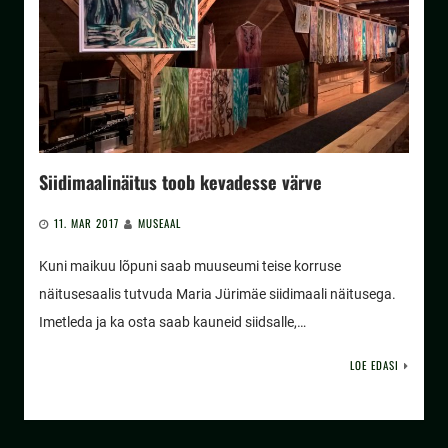
Siidimaalinäitus toob kevadesse värve
11. MAR 2017
MUSEAAL
Kuni maikuu lõpuni saab muuseumi teise korruse
näitusesaalis tutvuda Maria Jürimäe siidimaali näitusega.
Imetleda ja ka osta saab kauneid siidsalle,…
LOE EDASI