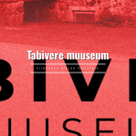
Tabivere muuseum
PIIRKONNA AJALOO SÄILITAJA