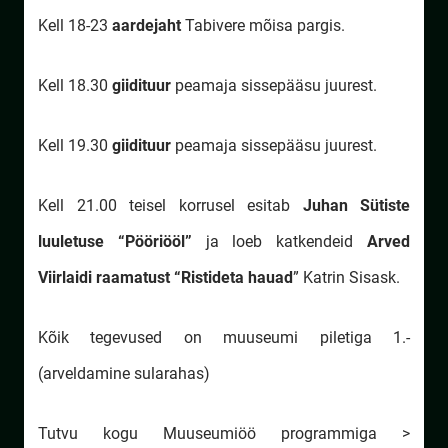
Kell 18-23
aardejaht
Tabivere mõisa pargis.
Kell 18.30
giidituur
peamaja sissepääsu juurest.
Kell 19.30
giidituur
peamaja sissepääsu juurest.
Kell 21.00 teisel korrusel esitab
Juhan Sütiste
luuletuse “Pööriööl”
ja loeb katkendeid
Arved
Viirlaidi raamatust “Ristideta hauad
” Katrin Sisask.
Kõik tegevused on muuseumi piletiga 1.-
(arveldamine sularahas)
Tutvu kogu Muuseumiöö programmiga >