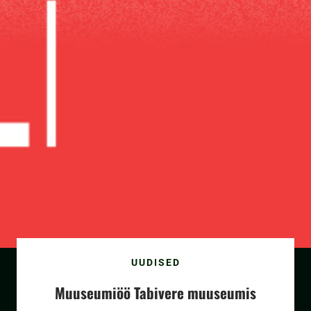
UUDISED
Muuseumiöö Tabivere muuseumis