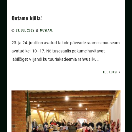
Ootame külla!
21. JUL 2022
MUSEAAL
23. ja 24. juulil on avatud talude päevade raames muuseum
avatud kell 10–17. Näitusesaalis pakume huvitavat
läbilõiget Viljandi kultuuriakadeemia rahvusliku…
LOE EDASI