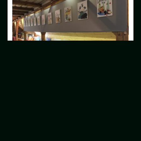
Foto- ja kunstinäitus
30. JUN 2018
MUSEAAL
Muuseumi teise korruse näitusesaalis on Virgylia Soosaare
joonistuste ja Katrin Põdra loodusfotode näitus. Virgylia on
tuntud oma lustakate loomajoonistuste poolest,…