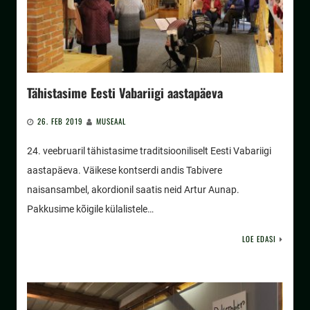
Tähistasime Eesti Vabariigi aastapäeva
26. FEB 2019
MUSEAAL
24. veebruaril tähistasime traditsiooniliselt Eesti Vabariigi
aastapäeva. Väikese kontserdi andis Tabivere
naisansambel, akordionil saatis neid Artur Aunap.
Pakkusime kõigile külalistele…
LOE EDASI