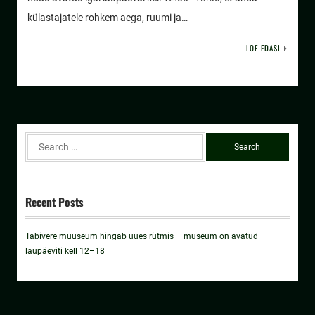
külastajatele rohkem aega, ruumi ja…
LOE EDASI
Search
for:
Recent Posts
Tabivere muuseum hingab uues rütmis – museum on avatud
laupäeviti kell 12–18
Archives