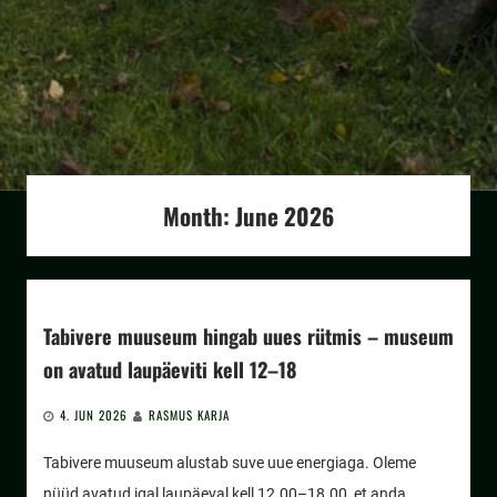
Month:
June 2026
Tabivere muuseum hingab uues rütmis – museum
on avatud laupäeviti kell 12–18
4. JUN 2026
RASMUS KARJA
Tabivere muuseum alustab suve uue energiaga. Oleme
nüüd avatud igal laupäeval kell 12.00–18.00, et anda