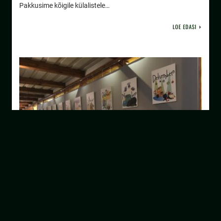
Pakkusime kõigile külalistele…
LOE EDASI
Foto- ja kunstinäitus