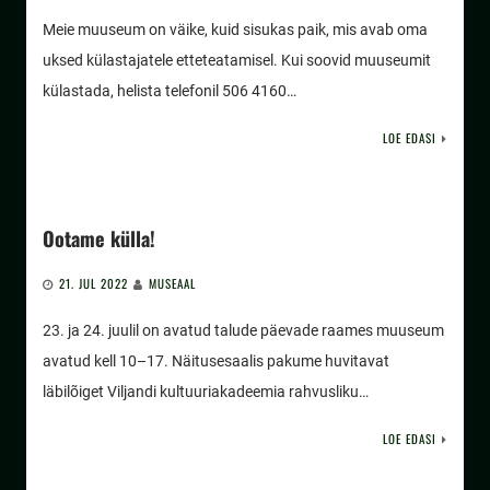
Meie muuseum on väike, kuid sisukas paik, mis avab oma
uksed külastajatele etteteatamisel. Kui soovid muuseumit
külastada, helista telefonil 506 4160…
LOE EDASI
Ootame külla!
21. JUL 2022
MUSEAAL
23. ja 24. juulil on avatud talude päevade raames muuseum
avatud kell 10–17. Näitusesaalis pakume huvitavat
läbilõiget Viljandi kultuuriakadeemia rahvusliku…
LOE EDASI