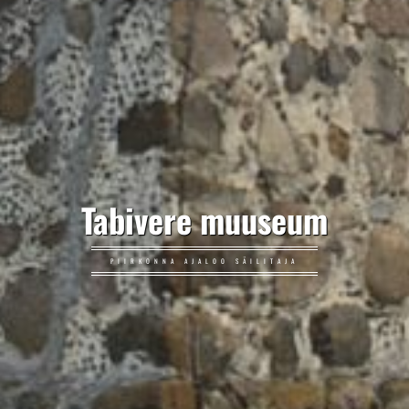
Tabivere muuseum
PIIRKONNA AJALOO SÄILITAJA