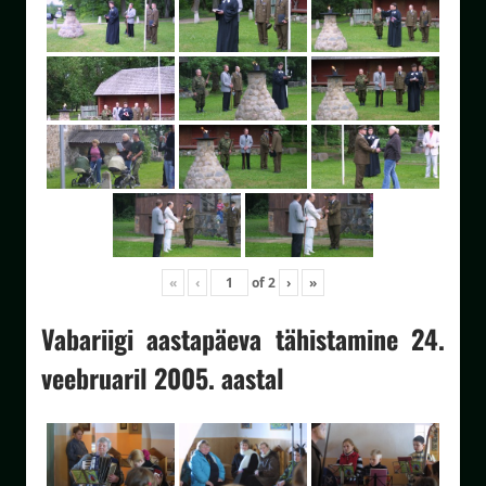
«
‹
of
2
›
»
Vabariigi aastapäeva tähistamine 24.
veebruaril 2005. aastal