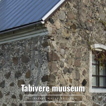
Tabivere muuseum
PIIRKONNA AJALOO SÄILITAJA