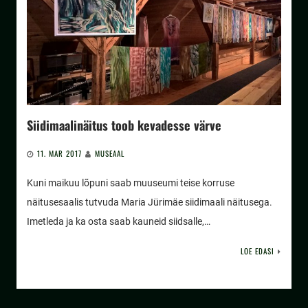
Siidimaalinäitus toob kevadesse värve
11. MAR 2017
MUSEAAL
Kuni maikuu lõpuni saab muuseumi teise korruse
näitusesaalis tutvuda Maria Jürimäe siidimaali näitusega.
Imetleda ja ka osta saab kauneid siidsalle,…
LOE EDASI