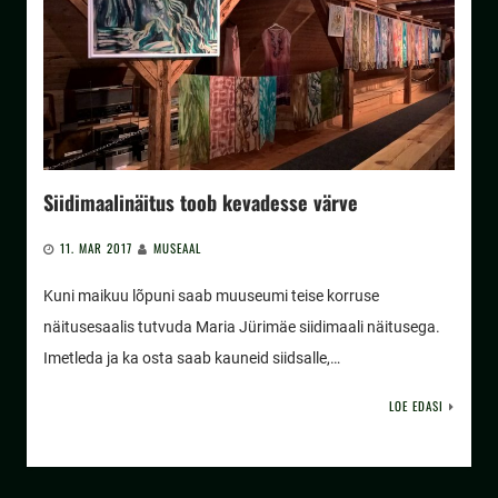
Siidimaalinäitus toob kevadesse värve
11. MAR 2017
MUSEAAL
Kuni maikuu lõpuni saab muuseumi teise korruse
näitusesaalis tutvuda Maria Jürimäe siidimaali näitusega.
Imetleda ja ka osta saab kauneid siidsalle,…
LOE EDASI