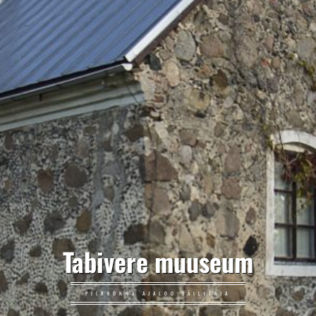
Tabivere muuseum
PIIRKONNA AJALOO SÄILITAJA