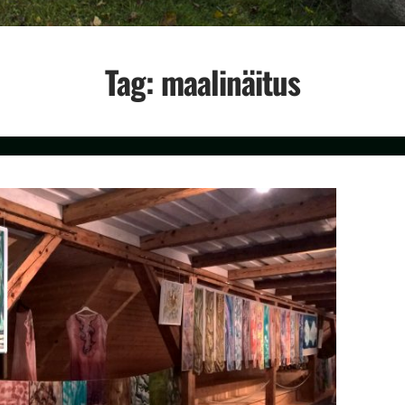
Tag:
maalinäitus